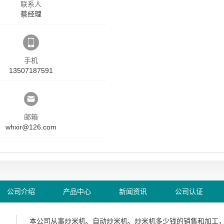
联系人
蔡经理
手机
13507187591
邮箱
whxir@126.com
公司介绍
产品中心
新闻资讯
公司认证
本公司从事
炒米机
、
自动炒米机
、
炒米机多少钱
的销售和加工